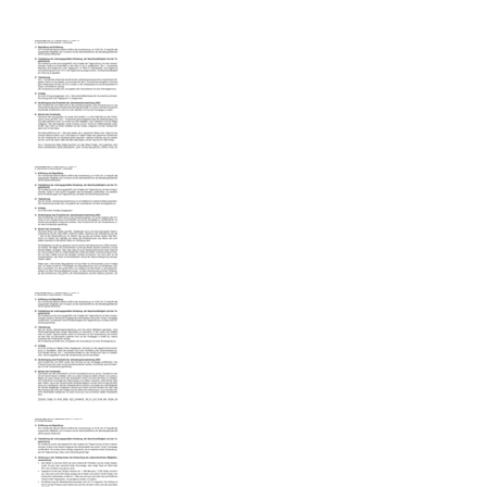
Protokoll der JHV 2023
Protokoll_JHV_2024.pdf
Protokoll_JHV_2025_neu.pdf
2025-09-25-Ausserordentliche-
Mitgliederversammlung-
Foerderverein-Freibad-